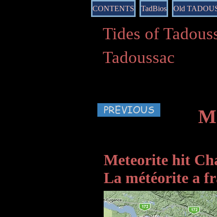
CONTENTS
TadBios
Old TADOU
Tides of Tado
Tadoussac
PREVIOUS
Mé
Meteorite hit Ch
La météorite a f