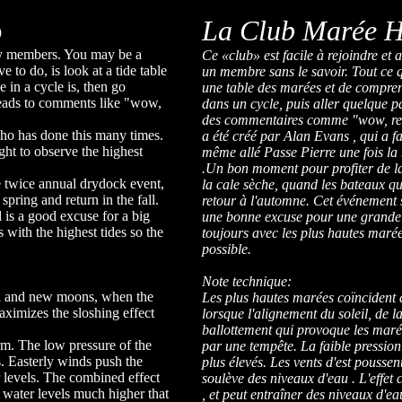
b
La Club Marée H
ny members. You may be a
Ce «club» est facile à rejoindre et
to do, is look at a tide table
un membre sans le savoir. Tout ce q
 in a cycle is, then go
une table des marées et de compre
leads to comments like "wow,
dans un cycle, puis aller quelque p
des commentaires comme "wow, reg
ho has done this many times.
a été créé par Alan Evans , qui a fa
ght to observe the highest
même allé Passe Pierre une fois la
.Un bon moment pour profiter de l
he twice annual drydock event,
la cale sèche, quand les bateaux qui
pring and return in the fall.
retour à l'automne. Cet événement s
 is a good excuse for a big
une bonne excuse pour une grande f
 with the highest tides so the
toujours avec les plus hautes marée
possible.
Note technique:
full and new moons, when the
Les plus hautes marées coïncident a
ximizes the sloshing effect
lorsque l'alignement du soleil, de la
ballottement qui provoque les maré
rm. The low pressure of the
par une tempête. La faible pression 
ls. Easterly winds push the
plus élevés. Les vents d'est poussen
 levels. The combined effect
soulève des niveaux d'eau . L'effe
n water levels much higher that
, et peut entraîner des niveaux d'e