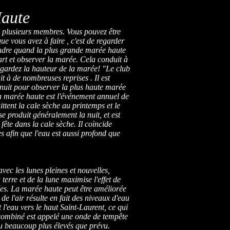
aute
 a plusieurs membres. Vous pouvez être
ue vous avez à faire , c'est de regarder
ndre quand la plus grande marée haute
art et observer la marée. Cela conduit à
ardez la hauteur de la marée! "Le club
it à de nombreuses reprises . Il est
 nuit pour observer la plus haute marée
a marée haute est l'événement annuel de
ttent la cale sèche au printemps et le
e produit généralement la nuit, et est
ête dans la cale sèche. Il coïncide
s afin que l'eau est aussi profond que
vec les lunes pleines et nouvelles,
 terre et de la lune maximise l'effet de
es. La marée haute peut être améliorée
de l'air résulte en fait des niveaux d'eau
t l'eau vers le haut Saint-Laurent, ce qui
t combiné est appelé une onde de tempête
au beaucoup plus élevés que prévu.