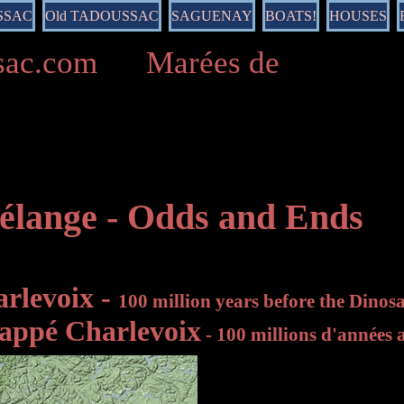
SSAC
Old TADOUSSAC
SAGUENAY
BOATS!
HOUSES
ussac.com Marées de
lange - Odds and Ends
arlevoix -
100 million years before the Dinos
rappé Charlevoix
- 100 millions d'années 