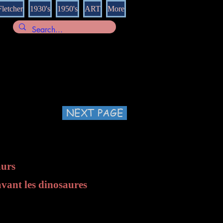
Fletcher
1930's
1950's
ART
More
NEXT PAGE
aurs
avant les dinosaures