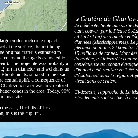
Cratère de Charlevo
Le
de météorite. Seule une partie du 
étant couvert par le Fleuve St-La
54 km (34 mi) de diamètre et l'â
 large eroded meteorite impact
d'années (Mississippiennes). Le p
sed at the surface, the rest being
pierreux, au moins 2 kilomètres (
 original crater is estimated to
15 milliards de tonnes. Mont des
ameter and the age is estimated to
du cratère, est interprété comme
ian). The projectile was probably a
conséquence de rebond élastique.
(1.2 mi) in diameter, and weighing an
d'impact a été réalisée en 1965
 Éboulements, situated in the exact
d'éclatement dans la région. Au
 the central uplift, a consequence of
vivent dans ce cratère.
Charlevoix crater was first realized
shatter cones in the area. Today, 90%
Ci-dessous, l'approche de La Malb
 this crater.
Éboulements sont visibles à l'hor
he east, The hills of Les
, this is the "uplift".