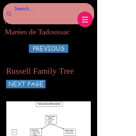
Tides of Tadoussac.com
Marées de Tadoussac
PREVIOUS
Russell Family Tree
NEXT PAGE