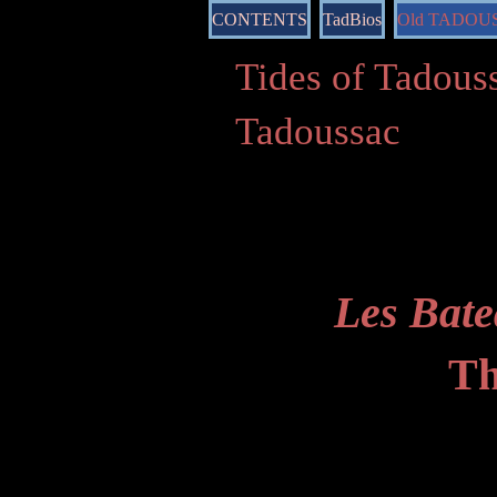
CONTENTS
TadBios
Old TADOU
Tides of Tado
Tadoussac
Les Bate
Th