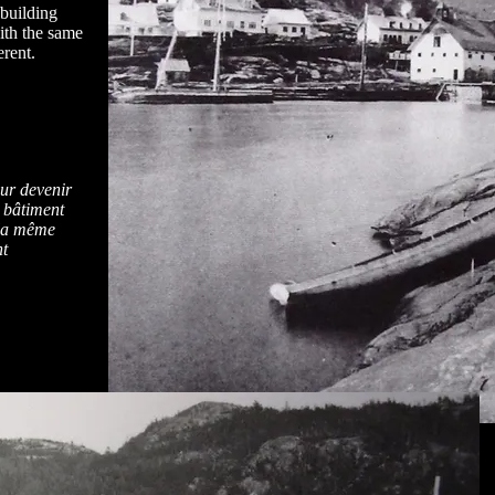
building
ith the same
erent.
our devenir
e bâtiment
 la même
nt