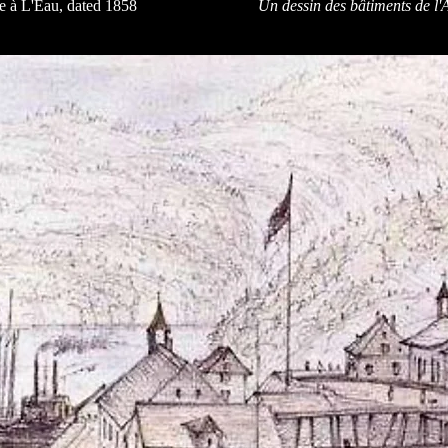
se
à L'Eau, dated 1858
Un dessin des bâtiments de l'