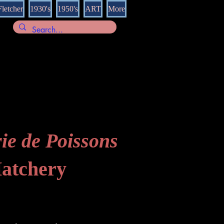
Fletcher
1930's
1950's
ART
More
ie de Poissons
Hatchery