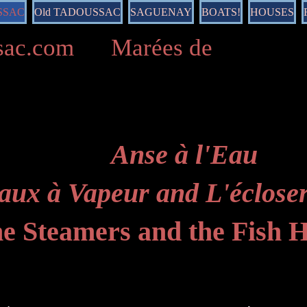
SSAC
Old TADOUSSAC
SAGUENAY
BOATS!
HOUSES
ussac.com Marées de
Anse à l'Eau
aux à Vapeur and L'écloser
e Steamers and the Fish 