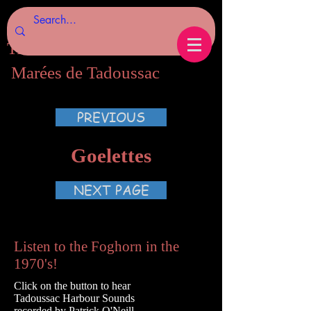
Tides of Tadoussac.com
Marées de Tadoussac
PREVIOUS
Goelettes
NEXT PAGE
Listen to the Foghorn in the
1970's!
Click on the button to hear
Tadoussac Harbour Sounds
recorded by
Patrick O'Neill