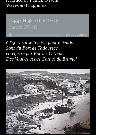
Waves and Foghorns!
Foggy Night at the Beach
Partick O'Neill
00:00
/
00:00
Cliquez sur le bouton pour entendre
Sons du Port de Tadoussac
enregistré par Patrick O'Neill
Des Vagues et des Cornes de Brume!