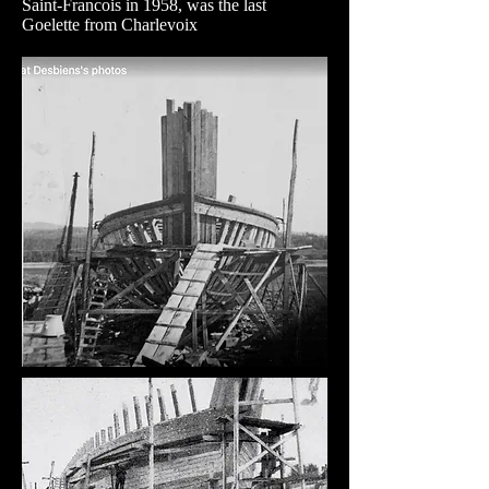
Saint-Francois in 1958, was the last
Goelette from Charlevoix