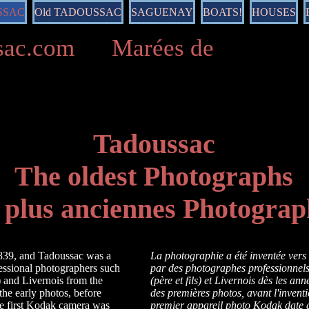
SSAC
Old TADOUSSAC
SAGUENAY
BOATS!
HOUSES
ussac.com Marées de
Tadoussac
The oldest Photographs
 plus anciennes Photograp
839, and Tadoussac was a
La photographie a été inventée vers 
essional photographers such
par des photographes professionnel
 and Livernois from the
(père et fils) et Livernois dès les an
 the early photos, before
des premières photos, avant l'invent
he first Kodak camera was
premier appareil photo Kodak date 