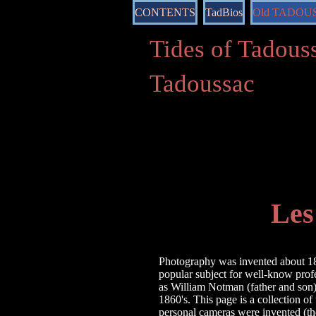
CONTENTS
TadBios
Old TADOU
Tides of Tado
Tadoussac
Les
Photography was invented about 1
popular subject for well-know prof
as William Notman (father and son)
1860's. This page is a collection of
personal cameras were invented (t