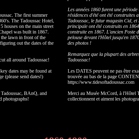
Les années 1860 furent une période
oussac. The first summer
résidences d'été ont été construites
1860's. The Tadoussac Hotel,
Tadoussac, le futur magasin Cid, et 
 5 houses on the main street
principale ont été construits en 186
Chapel was built in 1867.
construite en 1867. L'ancien Poste d
he lawn in front of the
pelouse devant l'Hôtel jusqu'en 1870
iguring out the dates of the
des photos !
Remarquez que la plupart des arbres
cut all around Tadoussac!
Tadoussac!
 key dates may be found at
Les DATES peuvent ne pas être exacte
(please send dates!)
trouvée au bas de la page CONTENU 
https://www.tidesoftadoussac.com
 Tadoussac, BAnQ, and
Merci au Musée McCord, à l'Hôtel T
ld photographs!
collectionnent et aiment les photogr