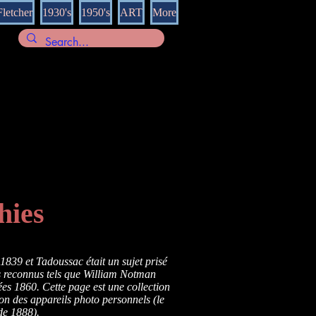
Fletcher
1930's
1950's
ART
More
hies
1839 et Tadoussac était un sujet prisé
s reconnus tels que William Notman
nées 1860. Cette page est une collection
ion des appareils photo personnels (le
de 1888).