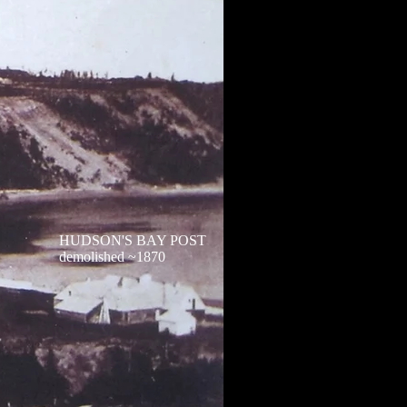
HUDSON'S BAY POST
demolished ~1870