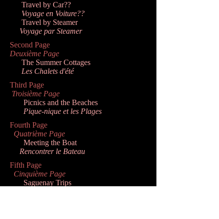
Travel by Car??
Voyage en Voiture??
Travel by Steamer
Voyage par Steamer
Second Page
Deuxième Page
The Summer Cottages
Les Chalets d'été
Third Page
Troisième Page
Picnics and the Beaches
Pique-nique et les Plages
Fourth Page
Quatrième Page
Meeting the Boat
Rencontrer le Bateau
Fifth Page
Cinquième Page
Saguenay Trips
Des excursions sur le Saguenay
Sixth Page
Sixième Page