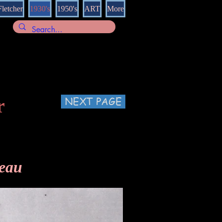
Fletcher
1930's
1950's
ART
More
r
NEXT PAGE
teau