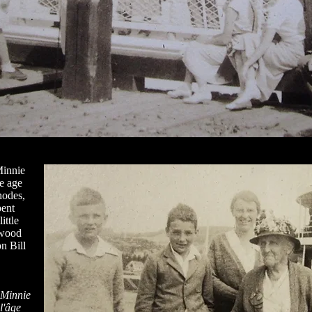
Minnie
e age
hodes,
pent
ittle
ewood
on Bill
 Minnie
l'âge