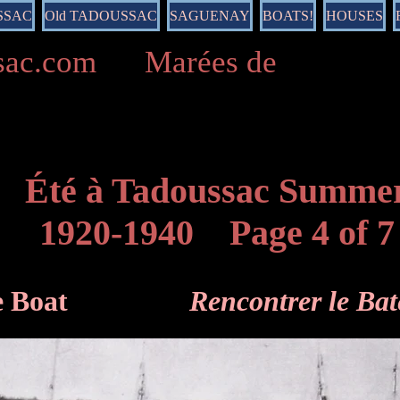
SSAC
Old TADOUSSAC
SAGUENAY
BOATS!
HOUSES
ussac.com Marées de
Été à Tadoussac Summe
1920-1940 Page 4 of 7
g the Boat
Rencontrer le Ba