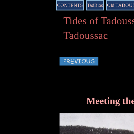
CONTENTS
TadBios
Old TADOU
Tides of Tado
Tadoussac
PREVIOUS
Meetin