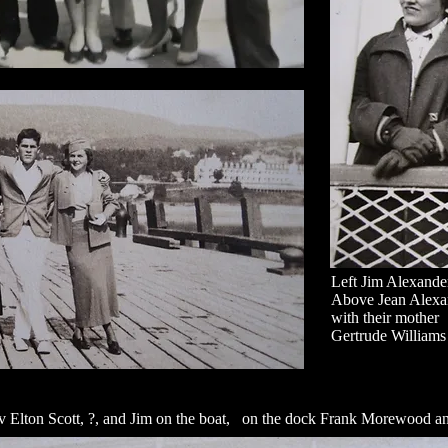
Left Jim Alexander
Above Jean Alexa
with their mother
Gertrude Williams
v Elton Scott, ?, and Jim on the boat, on the dock Frank Morewood a