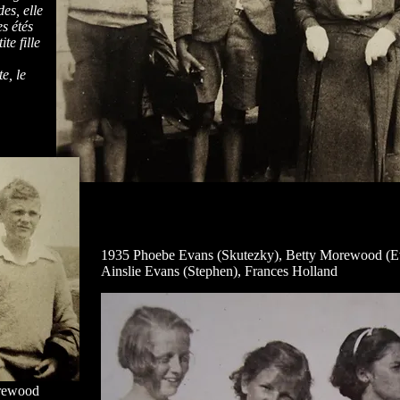
es, elle
s étés
te fille
e, le
1935 Phoebe Evans (Skutezky), Betty Morewood (Eva
Ainslie Evans (Stephen), Frances Holland
orewood