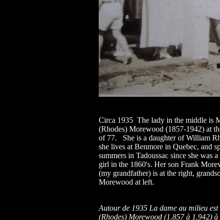
Circa 1935 The lady in the middle is 
(Rhodes) Morewood (1857-1942) at th
of 77. She is a daughter of William R
she lives at Benmore in Quebec, and s
summers in Tadoussac since she was a l
girl in the 1860's. Her son Frank Mor
(my grandfather) is at the right, grands
Morewood at left.
Autour de 1935 La dame au milieu est
(Rhodes) Morewood (1.857 à 1.942) à 