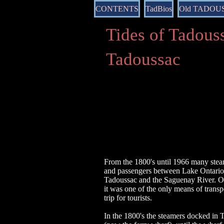
CONTENTS
TadBios
Old TADOU
Tides of Tado
Tadoussac
From the 1800's until 1966 many stea
and passengers between Lake Ontario
Tadoussac and the Saguenay River. O
it was one of the only means of transp
trip for tourists.
In the 1800's the steamers docked
​in