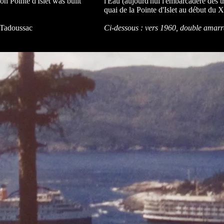
on Pointe d'Islet was built
l'Eau (aujourd'hui l'embarcadère des tr
quai de la Pointe d'Islet au début du 
 Tadoussac
Ci-dessous : vers 1960, double amar