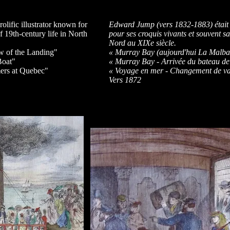
lific illustrator known for
Edward Jump (vers 1832-1883) était u
of 19th-century life in North
pour ses croquis vivants et souvent s
Nord au XIXe siècle.
w of the Landing"
« Murray Bay (aujourd'hui La Malbai
Boat"
« Murray Bay - Arrivée du bateau d
mers at Quebec"
« Voyage en mer - Changement de v
Vers 1872