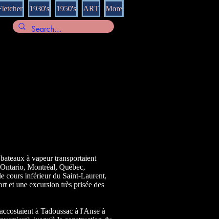
Fletcher
1930's
1950's
ART
More
ateaux à vapeur transportaient
c Ontario, Montréal, Québec,
e cours inférieur du Saint-Laurent,
ort et une excursion très prisée des
accostaient à Tadoussac à l'Anse à