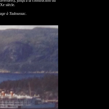
aversiers), jusqu'à la construction du
XXe siècle.
rage à Tadoussac.