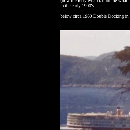
(now the ferry wharf), until the wharf 
in the early 1900's.
below circa 1960 Double Docking in