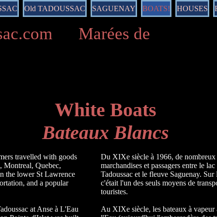
SSAC
Old TADOUSSAC
SAGUENAY
BOATS!
HOUSES
ussac.com Marées de
White Boats
Bateaux Blancs
mers travelled with goods
Du XIXe siècle à 1966, de nombreux b
, Montreal, Quebec,
marchandises et passagers entre le la
n the lower St Lawrence
Tadoussac et le fleuve Saguenay. Sur l
ortation, and a popular
c'était l'un des seuls moyens de transp
touristes.
 Tadoussac at Anse à L'Eau
Au XIXe siècle, les bateaux à vapeur 