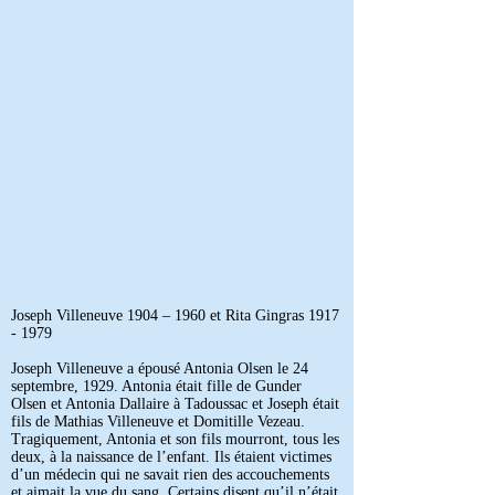
Joseph Villeneuve 1904 – 1960 et Rita Gingras
1917
- 1979
Joseph Villeneuve a épousé Antonia Olsen le 24
septembre, 1929. Antonia était fille de Gunder
Olsen et Antonia Dallaire à Tadoussac et Joseph était
fils de Mathias Villeneuve et Domitille Vezeau.
Tragiquement, Antonia et son fils mourront, tous les
deux, à la naissance de l’enfant. Ils étaient victimes
d’un médecin qui ne savait rien des accouchements
et aimait la vue du sang. Certains disent qu’il n’était