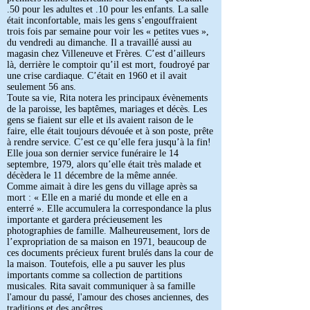
.50 pour les adultes et .10 pour les enfants. La salle
était inconfortable, mais les gens s’engouffraient
trois fois par semaine pour voir les « petites vues »,
du vendredi au dimanche. Il a travaillé aussi au
magasin chez Villeneuve et Frères. C’est d’ailleurs
là, derrière le comptoir qu’il est mort, foudroyé par
une crise cardiaque. C’était en 1960 et il avait
seulement 56 ans.
Toute sa vie, Rita notera les principaux évènements
de la paroisse, les baptêmes, mariages et décès. Les
gens se fiaient sur elle et ils avaient raison de le
faire, elle était toujours dévouée et à son poste, prête
à rendre service. C’est ce qu’elle fera jusqu’à la fin!
Elle joua son dernier service funéraire le 14
septembre, 1979, alors qu’elle était très malade et
décèdera le 11 décembre de la même année.
Comme aimait à dire les gens du village après sa
mort : « Elle en a marié du monde et elle en a
enterré ». Elle accumulera la correspondance la plus
importante et gardera précieusement les
photographies de famille. Malheureusement, lors de
l’expropriation de sa maison en 1971, beaucoup de
ces documents précieux furent brulés dans la cour de
la maison. Toutefois, elle a pu sauver les plus
importants comme sa collection de partitions
musicales. Rita savait communiquer à sa famille
l'amour du passé, l'amour des choses anciennes, des
traditions et des ancêtres.