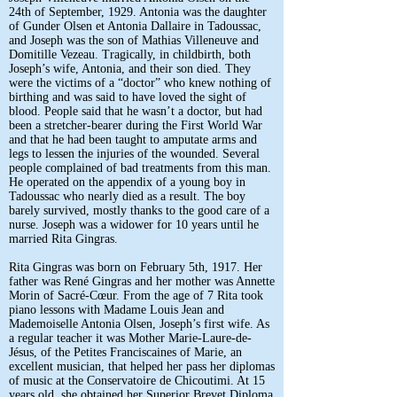
24th of September, 1929. Antonia was the daughter
of Gunder Olsen et Antonia Dallaire in Tadoussac,
and Joseph was the son of Mathias Villeneuve and
Domitille Vezeau. Tragically, in childbirth, both
Joseph’s wife, Antonia, and their son died. They
were the victims of a “doctor” who knew nothing of
birthing and was said to have loved the sight of
blood. People said that he wasn’t a doctor, but had
been a stretcher-bearer during the First World War
and that he had been taught to amputate arms and
legs to lessen the injuries of the wounded. Several
people complained of bad treatments from this man.
He operated on the appendix of a young boy in
Tadoussac who nearly died as a result. The boy
barely survived, mostly thanks to the good care of a
nurse. Joseph was a widower for 10 years until he
married Rita Gingras.
Rita Gingras was born on February 5th, 1917. Her
father was René Gingras and her mother was Annette
Morin of Sacré-Cœur. From the age of 7 Rita took
piano lessons with Madame Louis Jean and
Mademoiselle Antonia Olsen, Joseph’s first wife. As
a regular teacher it was Mother Marie-Laure-de-
Jésus, of the Petites Franciscaines of Marie, an
excellent musician, that helped her pass her diplomas
of music at the Conservatoire de Chicoutimi. At 15
years old, she obtained her Superior Brevet Diploma