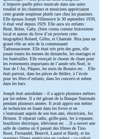
n’importe quelle pièce musicale dans une autre
tonalité et les chanteurs et musiciens appréciaient
cette grande souplesse plutôt rare chez les pianistes.
Elle épousa Joseph Villeneuve le 30 septembre 1939,
il était veuf depuis 1929. Elle aura six enfants :
René, Reine, Gaby, (bien connu comme historienne
local et auteur du livre d’où provient cette
biographie) Roland, Gilles, et Chantale. Rita joua un
grand rôle au sein de la communauté
Tadoussacienne. Elle était très près des gens, elle
jouait toutes les messes du dimanche, les mariages et
les funérailles. Elle exerçait le choeur de chant pour
les évènements importants de l’année tels Noel, le
Jour de l’An, Pâques, les mois du Rosaire etc… Elle
était partout, dans les pièces de théâtre, à l’école
pour les fêtes d’enfants, dans les concerts et même
dans les bars.
Joseph était autodidate – il a appris plusieurs métiers
par lui-même. Il a été gérant de la Banque Nationale
pendant plusieurs années. Il avait appris son métier
de technicien en lisant dans les livres et en
s’instruisant auprès de son bon ami, électricien, Jos
Brisson. Il réparait radio, grille-pain, fer à repasser,
bouilloire électrique, télévision etc …Il a ouvert une
salle de cinéma où il passait des filmes de Tino
Rossi, Fernandel, Bourvil, Laurel et Hardy, et les
premiers filmes américains en couleur - ça coûtait