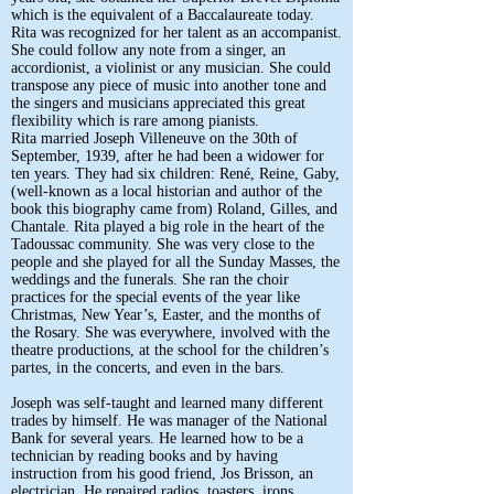
which is the equivalent of a Baccalaureate today.
Rita was recognized for her talent as an accompanist.
She could follow any note from a singer, an
accordionist, a violinist or any musician. She could
transpose any piece of music into another tone and
the singers and musicians appreciated this great
flexibility which is rare among pianists.
Rita married Joseph Villeneuve on the 30th of
September, 1939, after he had been a widower for
ten years. They had six children: René, Reine, Gaby,
(well-known as a local historian and author of the
book this biography came from) Roland, Gilles, and
Chantale. Rita played a big role in the heart of the
Tadoussac community. She was very close to the
people and she played for all the Sunday Masses, the
weddings and the funerals. She ran the choir
practices for the special events of the year like
Christmas, New Year’s, Easter, and the months of
the Rosary. She was everywhere, involved with the
theatre productions, at the school for the children’s
partes, in the concerts, and even in the bars.
Joseph was self-taught and learned many different
trades by himself. He was manager of the National
Bank for several years. He learned how to be a
technician by reading books and by having
instruction from his good friend, Jos Brisson, an
electrician. He repaired radios, toasters, irons,