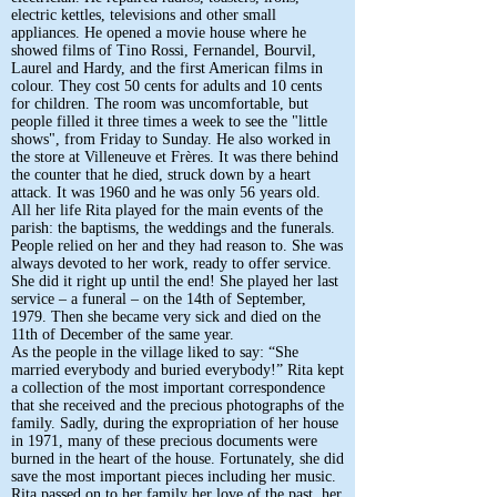
electric kettles, televisions and other small
appliances. He opened a movie house where he
showed films of Tino Rossi, Fernandel, Bourvil,
Laurel and Hardy, and the first American films in
colour. They cost 50 cents for adults and 10 cents
for children. The room was uncomfortable, but
people filled it three times a week to see the "little
shows", from Friday to Sunday. He also worked in
the store at Villeneuve et Frères. It was there behind
the counter that he died, struck down by a heart
attack. It was 1960 and he was only 56 years old.
All her life Rita played for the main events of the
parish: the baptisms, the weddings and the funerals.
People relied on her and they had reason to. She was
always devoted to her work, ready to offer service.
She did it right up until the end! She played her last
service – a funeral – on the 14th of September,
1979. Then she became very sick and died on the
11th of December of the same year.
As the people in the village liked to say: “She
married everybody and buried everybody!” Rita kept
a collection of the most important correspondence
that she received and the precious photographs of the
family. Sadly, during the expropriation of her house
in 1971, many of these precious documents were
burned in the heart of the house. Fortunately, she did
save the most important pieces including her music.
Rita passed on to her family her love of the past, her