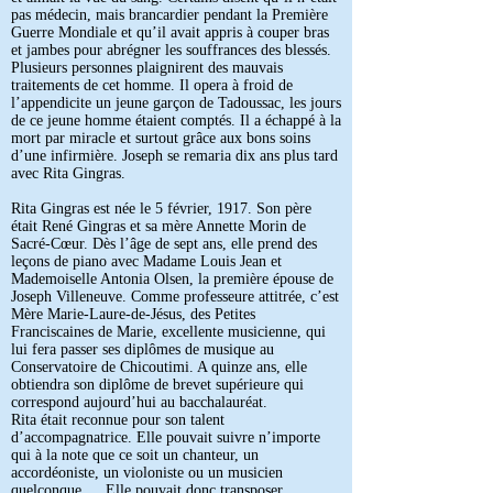
pas médecin, mais brancardier pendant la Première
Guerre Mondiale et qu’il avait appris à couper bras
et jambes pour abrégner les souffrances des blessés.
Plusieurs personnes plaignirent des mauvais
traitements de cet homme. Il opera à froid de
l’appendicite un jeune garçon de Tadoussac, les jours
de ce jeune homme étaient comptés. Il a échappé à la
mort par miracle et surtout grâce aux bons soins
d’une infirmière. Joseph se remaria dix ans plus tard
avec Rita Gingras.
Rita Gingras est née le 5 février, 1917. Son père
était René Gingras et sa mère Annette Morin de
Sacré-Cœur. Dès l’âge de sept ans, elle prend des
leçons de piano avec Madame Louis Jean et
Mademoiselle Antonia Olsen, la première épouse de
Joseph Villeneuve. Comme professeure attitrée, c’est
Mère Marie-Laure-de-Jésus, des Petites
Franciscaines de Marie, excellente musicienne, qui
lui fera passer ses diplômes de musique au
Conservatoire de Chicoutimi. A quinze ans, elle
obtiendra son diplôme de brevet supérieure qui
correspond aujourd’hui au bacchalauréat.
Rita était reconnue pour son talent
d’accompagnatrice. Elle pouvait suivre n’importe
qui à la note que ce soit un chanteur, un
accordéoniste, un violoniste ou un musicien
quelconque … Elle pouvait donc transposer