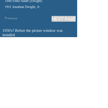
1940 Ethel Adam (Dwight)
1911 Jonathan Dwight, Jr
NEXT PAGE
Previous
1950's? Before the picture window was
installed
1980? That's Betty Evans talking to Enid
Williams
20 More photos of The Barn below! CLICK
on the first one then use the scroll arrows<>