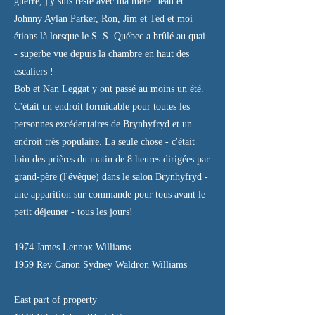
guerre, j'y suis resté avec ma mère. Jean et
Johnny Aylan Parker, Ron, Jim et Ted et moi
étions là lorsque le S. S. Québec a brûlé au quai
- superbe vue depuis la chambre en haut des
escaliers !
Bob et Nan Leggat y ont passé au moins un été.
C'était un endroit formidable pour toutes les
personnes excédentaires de Brynhyfryd et un
endroit très populaire. La seule chose - c'était
loin des prières du matin de 8 heures dirigées par
grand-père (l'évêque) dans le salon Brynhyfryd -
une apparition sur commande pour tous avant le
petit déjeuner - tous les jours!
1974 James Lennox Williams
1959 Rev Canon Sydney Waldron Williams
East part of property