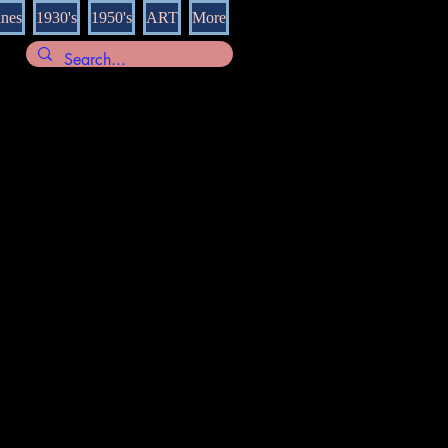
nnes
1930's
1950's
ART
More