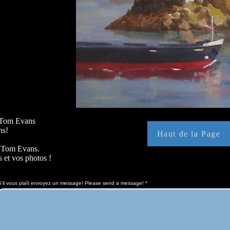
y Tom Evans
hs!
Haut de la Page
r Tom Evans.
 et vos photos !
S'il vous plaît envoyez un message! Please send a message!