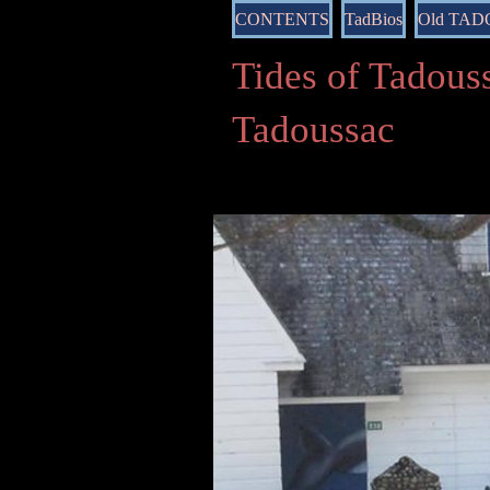
CONTENTS
TadBios
Old TA
Tides of Tado
Tadoussac