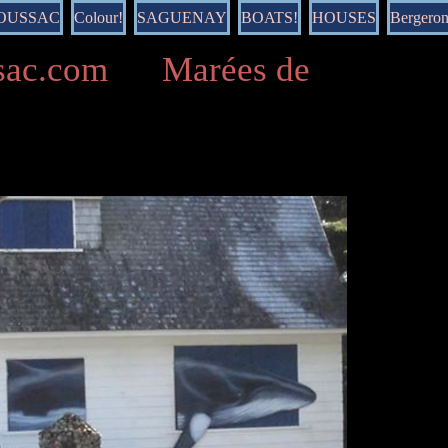
DOUSSAC
Colour!
SAGUENAY
BOATS!
HOUSES
Bergero
ussac.com Marées de