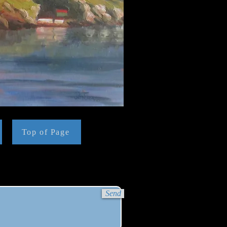
Top of Page
Send