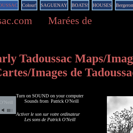
DOUSSAC
Colour!
SAGUENAY
BOATS!
HOUSES
Bergero
ussac.com Marées de
rly Tadoussac Maps/Imag
artes/Images de Tadoussa
Turn on SOUND on your computer
Sounds from Patrick O'Neill
 O'Neill
Activer le son sur votre ordinateur
Les sons de Patrick O'Neill