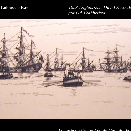
n Tadoussac Bay
1628 Anglais sous David Kirke d
par GA Cuthbertson
La carte de Champlain du Canada de