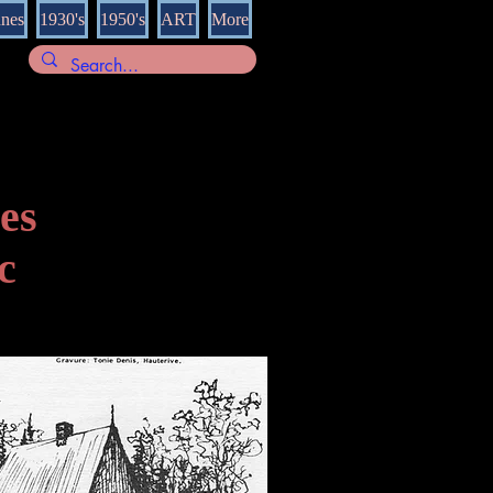
nnes
1930's
1950's
ART
More
es
c