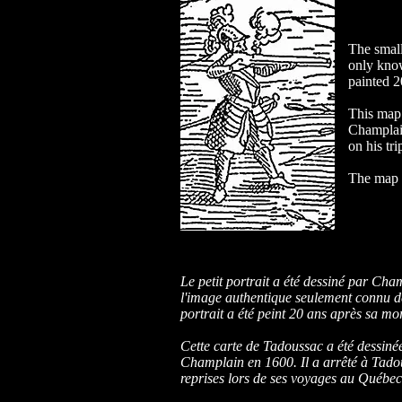
The small
only know
painted 2
This map
Champlai
on his tr
The map i
Le petit portrait a été dessiné par Ch
l'image authentique seulement connu de
portrait a été peint 20 ans après sa mor
Cette carte de Tadoussac a été dessin
Champlain en 1600. Il a arrêté à Tado
reprises lors de ses voyages au Québec