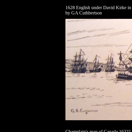
1628 English under David Kirke i
by GA Cuthbertson
Champlain's map of Canada 1632?