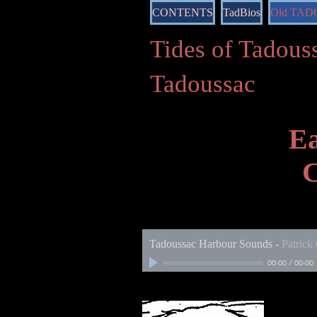
CONTENTS
TadBios
Old TA
Tides of Tado
Tadoussac
Ea
C
Tadoussac Harbour Sounds
-
Patrick
00:00
/
00:00