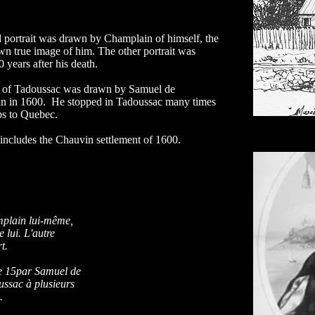
 portrait was drawn by Champlain of himself, the
n true image of him. The other portrait was
0 years after his death.
 of Tadoussac was drawn by Samuel de
n in 1600. He stopped in Tadoussac many times
ips to Quebec.
ncludes the Chauvin settlement of 1600.
amplain lui-même,
 lui. L'autre
t.
ée 15par Samuel de
ussac à plusieurs
.