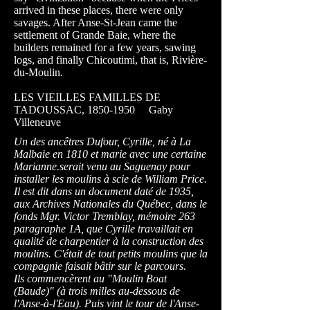
arrived in these places, there were only
savages. After Anse-St-Jean came the
settlement of Grande Baie, where the
builders remained for a few years, sawing
logs, and finally Chicoutimi, that is, Rivière-
du-Moulin.
LES VIEILLES FAMILLES DE
TADOUSSAC,
1850-1950
Gaby
Villeneuve
Un des ancêtres Dufour, Cyrille, né à La
Malbaie en 1810 et marie avec une certaine
Marianne.serait venu au Saguenay pour
installer les moulins à scie de William Price.
Il est dit dans un document daté de 1935,
aux Archives Nationales du Québec, dans le
fonds Mgr. Victor Tremblay, mémoire 263
paragraphe 1A, que Cyrille travaillait en
qualité de charpentier à la construction des
moulins. C'était de tout petits moulins que la
compagnie faisait bâtir sur le parcours.
Ils commencèrent au "Moulin Boat
(Baude)" (à trois milles au-dessous de
l'Anse-à-l'Eau). Puis vint le tour de l'Anse-