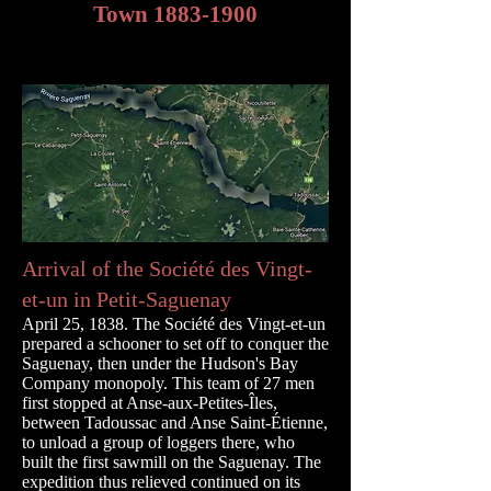
Town 1883-1900
Arrival of the Société des Vingt-
et-un in Petit-Saguenay
April 25, 1838. The Société des Vingt-et-un
prepared a schooner to set off to conquer the
Saguenay, then under the Hudson's Bay
Company monopoly. This team of 27 men
first stopped at Anse-aux-Petites-Îles,
between Tadoussac and Anse Saint-Étienne,
to unload a group of loggers there, who
built the first sawmill on the Saguenay. The
expedition thus relieved continued on its