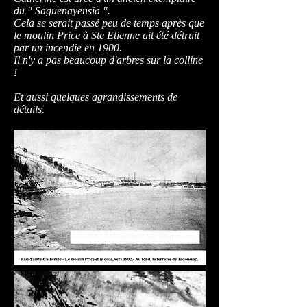
du " Saguenayensia ".
Cela se serait passé peu de temps après que
le moulin Price à Ste Etienne ait été détruit
par un incendie en 1900.
Il n'y a pas beaucoup d'arbres sur la colline
!
Et aussi quelques agrandissements de
détails.