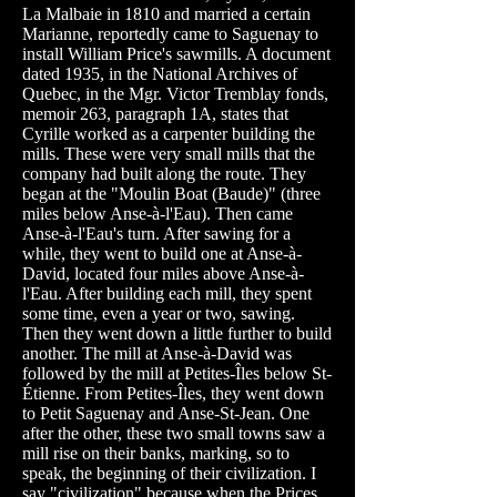
La Malbaie in 1810 and married a certain
Marianne, reportedly came to Saguenay to
install William Price's sawmills. A document
dated 1935, in the National Archives of
Quebec, in the Mgr. Victor Tremblay fonds,
memoir 263, paragraph 1A, states that
Cyrille worked as a carpenter building the
mills. These were very small mills that the
company had built along the route. They
began at the "Moulin Boat (Baude)" (three
miles below Anse-à-l'Eau). Then came
Anse-à-l'Eau's turn. After sawing for a
while, they went to build one at Anse-à-
David, located four miles above Anse-à-
l'Eau. After building each mill, they spent
some time, even a year or two, sawing.
Then they went down a little further to build
another. The mill at Anse-à-David was
followed by the mill at Petites-Îles below St-
Étienne. From Petites-Îles, they went down
to Petit Saguenay and Anse-St-Jean. One
after the other, these two small towns saw a
mill rise on their banks, marking, so to
speak, the beginning of their civilization. I
say "civilization" because when the Prices