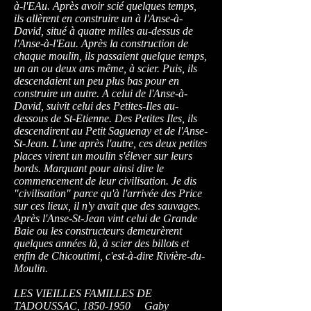
à-l'EAu. Après avoir scié quelques temps,
ils allèrent en construire un à l'Anse-à-
David, situé à quatre milles au-dessus de
l'Anse-à-l'Eau. Après la construction de
chaque moulin, ils passaient quelque temps,
un an ou deux ans même, à scier. Puis, ils
descendaient un peu plus bas pour en
construire un autre. A celui de l'Anse-à-
David, suivit celui des Petites-Iles au-
dessous de St-Etienne. Des Petites Iles, ils
descendirent au Petit Saguenay et de l'Anse-
St-Jean. L'une après l'autre, ces deux petites
places virent un moulin s'élever sur leurs
bords. Marquant pour ainsi dire le
commencement de leur civilisation. Je dis
"civilisation" parce qu'à l'arrivée des Price
sur ces lieux, il n'y avait que des sauvages.
Après l'Anse-St-Jean vint celui de Grande
Baie ou les constructeurs demeurèrent
quelques années là, à scier des billots et
enfin de Chicoutimi, c'est-à-dire Rivière-du-
Moulin.
LES VIEILLES FAMILLES DE
TADOUSSAC,
1850-1950
Gaby