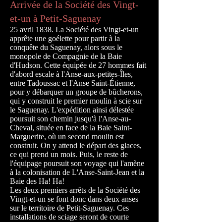
Arrivée de la Société des Vingt-
et-un à Petit-Saguenay
25 avril 1838. La Société des Vingt-et-un
apprête une goélette pour partir à la
conquête du Saguenay, alors sous le
monopole de Compagnie de la Baie
d'Hudson. Cette équipée de 27 hommes fait
d'abord escale à l'Anse-aux-petites-Îles,
entre Tadoussac et l'Anse Saint-Étienne,
pour y débarquer un groupe de bûcherons,
qui y construit le premier moulin à scie sur
le Saguenay. L'expédition ainsi délestée
poursuit son chemin jusqu'à l'Anse-au-
Cheval, située en face de la Baie Saint-
Marguerite, où un second moulin est
construit. On y attend le départ des glaces,
ce qui prend un mois. Puis, le reste de
l'équipage poursuit son voyage qui l'amène
à la colonisation de L'Anse-Saint-Jean et la
Baie des Ha! Ha!
Les deux premiers arrêts de la Société des
Vingt-et-un se font donc dans deux anses
sur le territoire de Petit-Saguenay. Ces
installations de sciage seront de courte