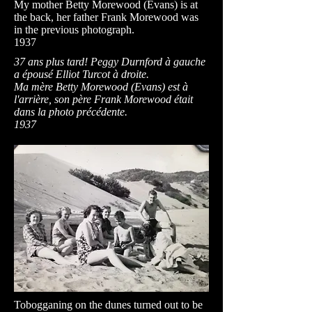
My mother Betty Morewood (Evans) is at
the back, her father Frank Morewood was
in the previous photograph.
1937
37 ans plus tard! Peggy Durnford à gauche
a épousé Elliot Turcot à droite.
Ma mère Betty Morewood (Evans) est à
l'arrière, son père Frank Morewood était
dans la photo précédente.
1937
Tobogganing on the dunes turned out to be