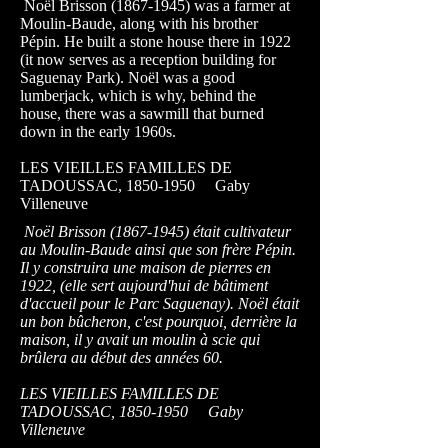
Noël Brisson
(1867-1945)
was a farmer at
Moulin-Baude, along with his brother
Pépin. He built a stone house there in 1922
(it now serves as a reception building for
Saguenay Park). Noël was a good
lumberjack, which is why, behind the
house, there was a sawmill that burned
down in the early 1960s.
LES VIEILLES FAMILLES DE
TADOUSSAC,
1850-1950
Gaby
Villeneuve
Noël Brisson
(1867-1945)
était cultivateur
au Moulin-Baude ainsi que son frère Pépin.
Il y construira une maison de pierres en
1922, (elle sert aujourd'hui de bâtiment
d'accueil pour le Parc Saguenay). Noël était
un bon bûcheron, c'est pourquoi, derrière la
maison, il y avait un moulin à scie qui
brûlera au début des années 60.
LES VIEILLES FAMILLES DE
TADOUSSAC,
1850-1950
Gaby
Villeneuve