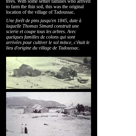
trees. With some settler families who arrived
to farm the thin soil, this was the original
location of the village of Tadoussac.
Une forêt de pins jusqu'en 1845, date à
laquelle Thomas Simard construit une
scierie et coupe tous les arbres. Avec
quelques familles de colons qui sont
arrivées pour cultiver le sol mince, c'était le
lieu d'origine du village de Tadoussac.