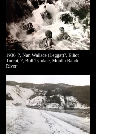
1936 ?, Nan Wallace (Leggat)?, Elliot
Turcot, ?, Boll Tyndale, Moulin Baude
River