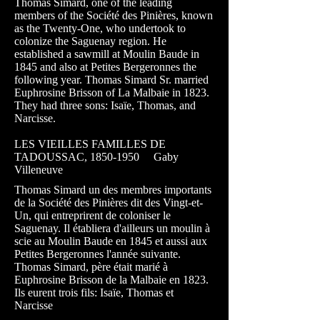
Thomas Simard, one of the leading
members of the Société des Pinières, known
as the Twenty-One, who undertook to
colonize the Saguenay region. He
established a sawmill at Moulin Baude in
1845 and also at Petites Bergeronnes the
following year. Thomas Simard Sr. married
Euphrosine Brisson of La Malbaie in 1823.
They had three sons: Isaïe, Thomas, and
Narcisse.
LES VIEILLES FAMILLES DE
TADOUSSAC,
1850-1950
Gaby
Villeneuve
Thomas Simard un des membres importants
de la Société des Pinières dit des Vingt-et-
Un, qui entreprirent de coloniser le
Saguenay. Il établiera d'ailleurs un moulin à
scie au Moulin Baude en 1845 et aussi aux
Petites Bergeronnes l'année suivante.
Thomas Simard, père était marié à
Euphrosine Brisson de la Malbaie en 1823.
Ils eurent trois fils: Isaïe, Thomas et
Narcisse