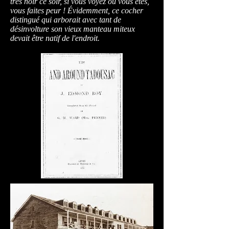
très noir ce soir, si vous voyez où vous êtes,
vous faites peur ! Évidemment, ce cocher
distingué qui arborait avec tant de
désinvolture son vieux manteau miteux
devait être natif de l'endroit.