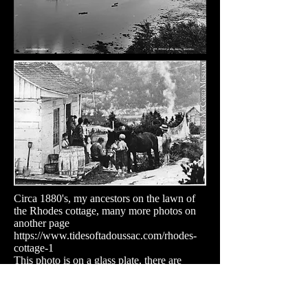
Circa 1880's, my ancestors on the lawn of
the Rhodes cottage, many more photos on
another page
https://www.tidesoftadoussac.com/rhodes-
cottage-1
This photo is on a glass plate, there are
some cracks and some pieces missing! My
G-G-Grandmother Anne Dunn Rhodes in
black, and William Rhodes is in the third