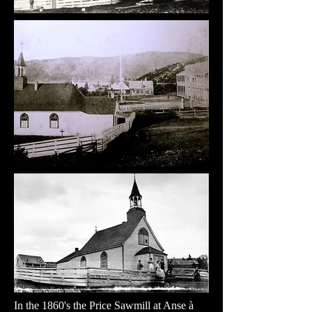
In the 1860's the Price Sawmill at Anse à