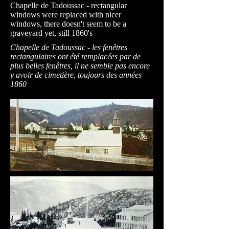
Chapelle de Tadoussac - rectangular
windows were replaced with nicer
windows, there doesn't seem to be a
graveyard yet, still 1860's
Chapelle de Tadoussac - les fenêtres
rectangulaires ont été remplacées par de
plus belles fenêtres, il ne semble pas encore
y avoir de cimetière, toujours des années
1860