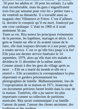
.50 pour les adultes et .10 pour les enfants. La salle
était inconfortable, mais les gens s’engouffraient
trois fois par semaine pour voir les « petites vues »,
du vendredi au dimanche. Il a travaillé aussi au
magasin chez Villeneuve et Frères. C’est d’ailleurs
là, derrière le comptoir qu’il est mort, foudroyé par
une crise cardiaque. C’était en 1960 et il avait
seulement 56 ans.
Toute sa vie, Rita notera les principaux évènements
de la paroisse, les baptêmes, mariages et décès. Les
gens se fiaient sur elle et ils avaient raison de le
faire, elle était toujours dévouée et à son poste, prête
à rendre service. C’est ce qu’elle fera jusqu’à la fin!
Elle joua son dernier service funéraire le 14
septembre, 1979, alors qu’elle était très malade et
décèdera le 11 décembre de la même année.
Comme aimait à dire les gens du village après sa
mort : « Elle en a marié du monde et elle en a
enterré ». Elle accumulera la correspondance la plus
importante et gardera précieusement les
photographies de famille. Malheureusement, lors de
l’expropriation de sa maison en 1971, beaucoup de
ces documents précieux furent brulés dans la cour de
la maison. Toutefois, elle a pu sauver les plus
importants comme sa collection de partitions
musicales. Rita savait communiquer à sa famille
l'amour du passé, l'amour des choses anciennes, des
traditions et des ancêtres.