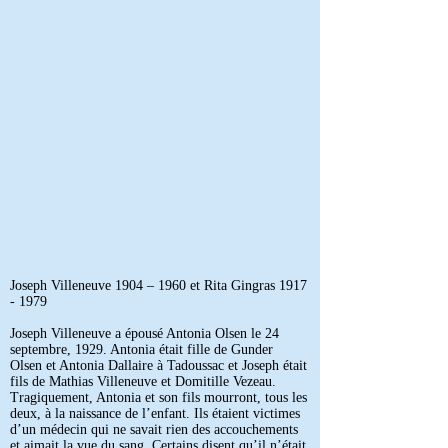
Joseph Villeneuve 1904 – 1960 et Rita Gingras
1917
- 1979
Joseph Villeneuve a épousé Antonia Olsen le 24
septembre, 1929. Antonia était fille de Gunder
Olsen et Antonia Dallaire à Tadoussac et Joseph était
fils de Mathias Villeneuve et Domitille Vezeau.
Tragiquement, Antonia et son fils mourront, tous les
deux, à la naissance de l’enfant. Ils étaient victimes
d’un médecin qui ne savait rien des accouchements
et aimait la vue du sang. Certains disent qu’il n’était