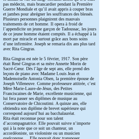
pas médecin, mais brancardier pendant la Première
Guerre Mondiale et qu’il avait appris à couper bras
et jambes pour abrégner les souffrances des blessés.
Plusieurs personnes plaignirent des mauvais
traitements de cet homme. Il opera à froid de
l’appendicite un jeune garçon de Tadoussac, les jours
de ce jeune homme étaient comptés. Il a échappé à la
mort par miracle et surtout grâce aux bons soins
d’une infirmière. Joseph se remaria dix ans plus tard
avec Rita Gingras.
Rita Gingras est née le 5 février, 1917. Son père
était René Gingras et sa mère Annette Morin de
Sacré-Cœur. Dès l’âge de sept ans, elle prend des
leçons de piano avec Madame Louis Jean et
Mademoiselle Antonia Olsen, la première épouse de
Joseph Villeneuve. Comme professeure attitrée, c’est
Mère Marie-Laure-de-Jésus, des Petites
Franciscaines de Marie, excellente musicienne, qui
lui fera passer ses diplômes de musique au
Conservatoire de Chicoutimi. A quinze ans, elle
obtiendra son diplôme de brevet supérieure qui
correspond aujourd’hui au bacchalauréat.
Rita était reconnue pour son talent
d’accompagnatrice. Elle pouvait suivre n’importe
qui à la note que ce soit un chanteur, un
accordéoniste, un violoniste ou un musicien
quelconque … Elle pouvait donc transposer