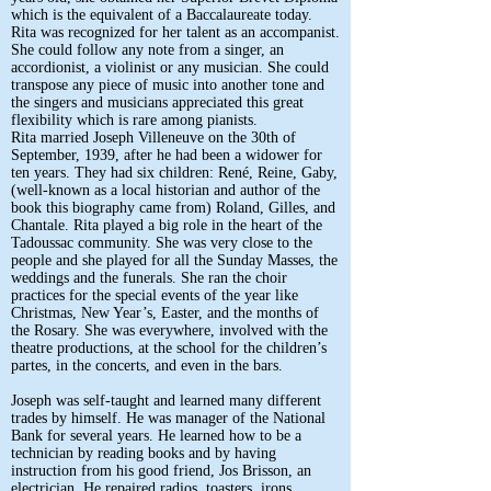
which is the equivalent of a Baccalaureate today.
Rita was recognized for her talent as an accompanist.
She could follow any note from a singer, an
accordionist, a violinist or any musician. She could
transpose any piece of music into another tone and
the singers and musicians appreciated this great
flexibility which is rare among pianists.
Rita married Joseph Villeneuve on the 30th of
September, 1939, after he had been a widower for
ten years. They had six children: René, Reine, Gaby,
(well-known as a local historian and author of the
book this biography came from) Roland, Gilles, and
Chantale. Rita played a big role in the heart of the
Tadoussac community. She was very close to the
people and she played for all the Sunday Masses, the
weddings and the funerals. She ran the choir
practices for the special events of the year like
Christmas, New Year’s, Easter, and the months of
the Rosary. She was everywhere, involved with the
theatre productions, at the school for the children’s
partes, in the concerts, and even in the bars.
Joseph was self-taught and learned many different
trades by himself. He was manager of the National
Bank for several years. He learned how to be a
technician by reading books and by having
instruction from his good friend, Jos Brisson, an
electrician. He repaired radios, toasters, irons,