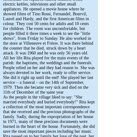
electric kettles, televisions and other small
appliances. He opened a movie house where he
showed films of Tino Rossi, Fernandel, Bourvil,
Laurel and Hardy, and the first American films in
colour. They cost 50 cents for adults and 10 cents
for children. The room was uncomfortable, but
people filled it three times a week to see the "little
shows", from Friday to Sunday. He also worked in
the store at Villeneuve et Frères. It was there behind
the counter that he died, struck down by a heart
attack. It was 1960 and he was only 56 years old.
All her life Rita played for the main events of the
parish: the baptisms, the weddings and the funerals.
People relied on her and they had reason to. She was
always devoted to her work, ready to offer service.
She did it right up until the end! She played her last
service – a funeral – on the 14th of September,
1979. Then she became very sick and died on the
11th of December of the same year.
As the people in the village liked to say: “She
married everybody and buried everybody!” Rita kept
a collection of the most important correspondence
that she received and the precious photographs of the
family. Sadly, during the expropriation of her house
in 1971, many of these precious documents were
burned in the heart of the house. Fortunately, she did
save the most important pieces including her music.
Rita passed on to her family her love of the past, her