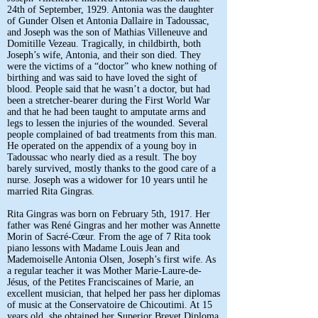
24th of September, 1929. Antonia was the daughter
of Gunder Olsen et Antonia Dallaire in Tadoussac,
and Joseph was the son of Mathias Villeneuve and
Domitille Vezeau. Tragically, in childbirth, both
Joseph’s wife, Antonia, and their son died. They
were the victims of a “doctor” who knew nothing of
birthing and was said to have loved the sight of
blood. People said that he wasn’t a doctor, but had
been a stretcher-bearer during the First World War
and that he had been taught to amputate arms and
legs to lessen the injuries of the wounded. Several
people complained of bad treatments from this man.
He operated on the appendix of a young boy in
Tadoussac who nearly died as a result. The boy
barely survived, mostly thanks to the good care of a
nurse. Joseph was a widower for 10 years until he
married Rita Gingras.
Rita Gingras was born on February 5th, 1917. Her
father was René Gingras and her mother was Annette
Morin of Sacré-Cœur. From the age of 7 Rita took
piano lessons with Madame Louis Jean and
Mademoiselle Antonia Olsen, Joseph’s first wife. As
a regular teacher it was Mother Marie-Laure-de-
Jésus, of the Petites Franciscaines of Marie, an
excellent musician, that helped her pass her diplomas
of music at the Conservatoire de Chicoutimi. At 15
years old, she obtained her Superior Brevet Diploma