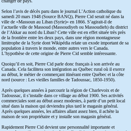
changer de pays.
Selon l’avis de décès paru dans le journal L’Action catholique du
samedi 20 mars 1948 (Source BANQ), Pierre Cid serait né dans la
ville de «Massoun au Liban (Syrie)» en 1866. S’agirait-il de
l’actuelle ville de Massoud (Massoudiyeh ou Massoudieh) du district
de l’Akkar au nord du Liban? Cette ville est en effet située très près
de la frontière entre les deux pays, dans une région montagneuse
limitrophe de la Syrie dont Wikipédia relate un exode important de sa
population à travers le monde, entre autres vers le Canada.
L’hypothèse de cette origine de Pierre Cid semble intéressante.
Quoiqu’il en soit, Pierre Cid parle donc français à son arrivée au
Canada. Cela facilitera son intégration au Québec rural où il exerce
au début, le métier de commerçant itinérant entre Québec et la côte
nord (source : Les vieilles familles de Tadoussac, 1850-1950).
Après quelques années à parcourir la région de Charlevoix et de
Tadoussac, il s’installe dans ce village au début 1900. Ses activités
commerciales sont au début assez modestes, à partir d’un petit local
situé dans la maison qui deviendra plus tard le magasin général.
Après quelques années, les affaires allant assez bien, il achète la
maison de son propriétaire et y installe son magasin général.
Rapidement Pierre Cid devient une personnalité importante et