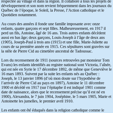
respectée au village et dans la région. Il collabore à tous les projets de
développement et son nom revient fréquemment dans les journaux du
Québec de l’époque, le Soleil, la Presse, l’Action catholique et le
Quotidien notamment.
Au cours des années il fonde une famille imposante avec onze
enfants, quatre garçons et sept filles. Malheureusement, en 1917 il
perd un fils, Antoine, âgé de 16 ans. Trois autres enfants décèdent
aussi en bas âge; deux garçons, Louis-Joseph à l’âge de deux ans
(1905), Joseph-Paul à trois ans (1915) et une fille, Marie-Juliette au
cours de sa première année en 1915. Ces sépultures sont gravées sur
la stèle de Pierre Cid au cimetière ancestral de Tadoussac.
Lors du recensement de 1911 (sources retrouvées par monsieur Tom
Evans) les enfants identifiés au registre national sont Victoria, l’aînée,
qui est née en Syrie le 17 décembre 1892, de même que Geneviève le
16 mars 1893. Suivent par la suite les enfants nés au Québec :
Joseph, le 13 janvier 1896 (d’où mon doute sur l’hypothèse de
l’arrivée de Pierre Cid au pays en 1897), Antoine le 11 décembre
1900 et décédé en 1917 (sur l’épitaphe il est indiqué 1901 comme
date de naissance, alors que le recensement précise qu’il est né en
1900), Alexandra, le 7 juin 1904, Joséphine, le 5 mars 1905, Marie et
Antoinette les jumelles, le premier avril 1910.
Les enfants ont été éduqués dans la religion catholique comme le