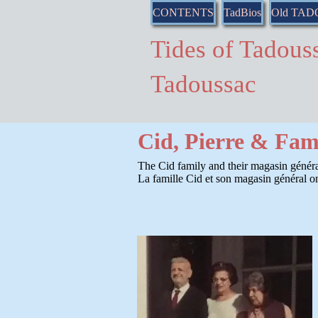
CONTENTS
TadBios
Old TA
Tides of Tado
Tadoussac
Cid, Pierre & Fam
The Cid family and their magasin généra
La famille Cid et son magasin général o