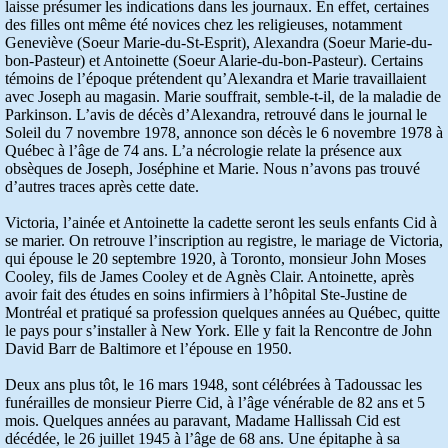
laisse présumer les indications dans les journaux. En effet, certaines
des filles ont même été novices chez les religieuses, notamment
Geneviève (Soeur Marie-du-St-Esprit), Alexandra (Soeur Marie-du-
bon-Pasteur) et Antoinette (Soeur Alarie-du-bon-Pasteur). Certains
témoins de l’époque prétendent qu’Alexandra et Marie travaillaient
avec Joseph au magasin. Marie souffrait, semble-t-il, de la maladie de
Parkinson. L’avis de décès d’Alexandra, retrouvé dans le journal le
Soleil du 7 novembre 1978, annonce son décès le 6 novembre 1978 à
Québec à l’âge de 74 ans. L’a nécrologie relate la présence aux
obsèques de Joseph, Joséphine et Marie. Nous n’avons pas trouvé
d’autres traces après cette date.
Victoria, l’ainée et Antoinette la cadette seront les seuls enfants Cid à
se marier. On retrouve l’inscription au registre, le mariage de Victoria,
qui épouse le 20 septembre 1920, à Toronto, monsieur John Moses
Cooley, fils de James Cooley et de Agnès Clair. Antoinette, après
avoir fait des études en soins infirmiers à l’hôpital Ste-Justine de
Montréal et pratiqué sa profession quelques années au Québec, quitte
le pays pour s’installer à New York. Elle y fait la Rencontre de John
David Barr de Baltimore et l’épouse en 1950.
Deux ans plus tôt, le 16 mars 1948, sont célébrées à Tadoussac les
funérailles de monsieur Pierre Cid, à l’âge vénérable de 82 ans et 5
mois. Quelques années au paravant, Madame Hallissah Cid est
décédée, le 26 juillet 1945 à l’âge de 68 ans. Une épitaphe à sa