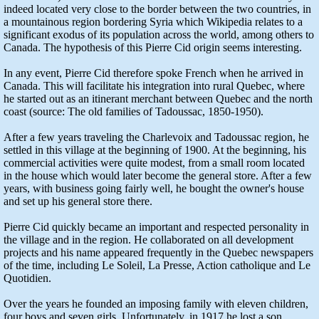
indeed located very close to the border between the two countries, in
a mountainous region bordering Syria which Wikipedia relates to a
significant exodus of its population across the world, among others to
Canada. The hypothesis of this Pierre Cid origin seems interesting.
In any event, Pierre Cid therefore spoke French when he arrived in
Canada. This will facilitate his integration into rural Quebec, where
he started out as an itinerant merchant between Quebec and the north
coast (source: The old families of Tadoussac, 1850-1950).
After a few years traveling the Charlevoix and Tadoussac region, he
settled in this village at the beginning of 1900. At the beginning, his
commercial activities were quite modest, from a small room located
in the house which would later become the general store. After a few
years, with business going fairly well, he bought the owner's house
and set up his general store there.
Pierre Cid quickly became an important and respected personality in
the village and in the region. He collaborated on all development
projects and his name appeared frequently in the Quebec newspapers
of the time, including Le Soleil, La Presse, Action catholique and Le
Quotidien.
Over the years he founded an imposing family with eleven children,
four boys and seven girls. Unfortunately, in 1917 he lost a son,