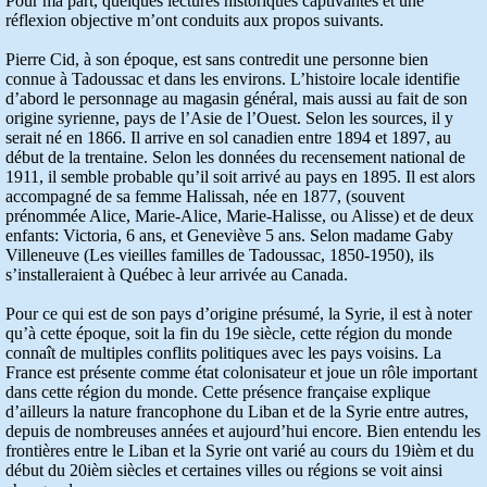
Pour ma part, quelques lectures historiques captivantes et une
réflexion objective m’ont conduits aux propos suivants.
Pierre Cid, à son époque, est sans contredit une personne bien
connue à Tadoussac et dans les environs. L’histoire locale identifie
d’abord le personnage au magasin général, mais aussi au fait de son
origine syrienne, pays de l’Asie de l’Ouest. Selon les sources, il y
serait né en 1866. Il arrive en sol canadien entre 1894 et 1897, au
début de la trentaine. Selon les données du recensement national de
1911, il semble probable qu’il soit arrivé au pays en 1895. Il est alors
accompagné de sa femme Halissah, née en 1877, (souvent
prénommée Alice, Marie-Alice, Marie-Halisse, ou Alisse) et de deux
enfants: Victoria, 6 ans, et Geneviève 5 ans. Selon madame Gaby
Villeneuve (Les vieilles familles de Tadoussac, 1850-1950), ils
s’installeraient à Québec à leur arrivée au Canada.
Pour ce qui est de son pays d’origine présumé, la Syrie, il est à noter
qu’à cette époque, soit la fin du 19e siècle, cette région du monde
connaît de multiples conflits politiques avec les pays voisins. La
France est présente comme état colonisateur et joue un rôle important
dans cette région du monde. Cette présence française explique
d’ailleurs la nature francophone du Liban et de la Syrie entre autres,
depuis de nombreuses années et aujourd’hui encore. Bien entendu les
frontières entre le Liban et la Syrie ont varié au cours du 19ièm et du
début du 20ièm siècles et certaines villes ou régions se voit ainsi