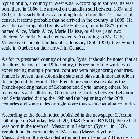
Syrian origin, a country in West Asia. According to sources, he was
born there in 1866. He arrived on Canadian soil between 1894 and
1897, in his early thirties. According to data from the 1911 national
census, it seems probable that he arrived in the country in 1895. He
was then accompanied by his wife Halissah, born in 1877, (often
named Alice, Marie-Alice, Marie-Halisse, or Alisse ) and two
children: Victoria, 6, and Geneviève 5. According to Ms. Gaby
Villeneuve (The old families of Tadoussac, 1850-1950), they would
settle in Quebec on their arrival in Canada.
As for its presumed country of origin, Syria, it should be noted that at
this time, the end of the 19th century, this region of the world was
experiencing multiple political conflicts with neighboring countries.
France is present as a colonizing state and plays an important role in
this region of the world. This French presence also explains the
French-speaking nature of Lebanon and Syria, among others, for
many years and still today. Of course the borders between Lebanon
and Syria varied during the 19th and the beginning of the 20th
centuries and some cities or regions are thus seen changing countries.
According to the death notice published in the newspaper L'Action
catholique on Saturday, March 20, 1948 (Source BANQ), Pierre Cid
was born in the town of "Massoun in Lebanon (Syria)" in 1866.
Would it be the current city of Massoud (Massoudiyeh or
Massoudieh) in the Akkar district in northern Lebanon? This city is