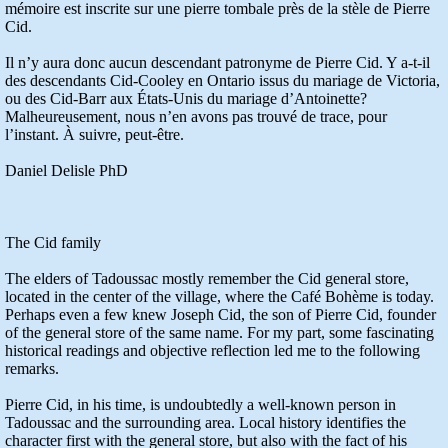
mémoire est inscrite sur une pierre tombale près de la stèle de Pierre
Cid.
Il n’y aura donc aucun descendant patronyme de Pierre Cid. Y a-t-il
des descendants Cid-Cooley en Ontario issus du mariage de Victoria,
ou des Cid-Barr aux États-Unis du mariage d’Antoinette?
Malheureusement, nous n’en avons pas trouvé de trace, pour
l’instant. À suivre, peut-être.
Daniel Delisle PhD
The Cid family
The elders of Tadoussac mostly remember the Cid general store,
located in the center of the village, where the Café Bohème is today.
Perhaps even a few knew Joseph Cid, the son of Pierre Cid, founder
of the general store of the same name. For my part, some fascinating
historical readings and objective reflection led me to the following
remarks.
Pierre Cid, in his time, is undoubtedly a well-known person in
Tadoussac and the surrounding area. Local history identifies the
character first with the general store, but also with the fact of his