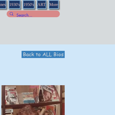
nnes
1930's
1950's
ART
More
Back to ALL Bios