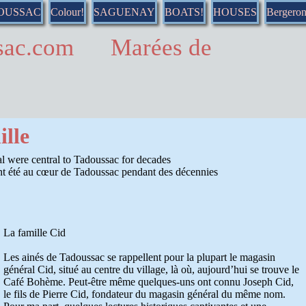
DOUSSAC
Colour!
SAGUENAY
BOATS!
HOUSES
Bergero
ussac.com Marées de
ille
l were central to Tadoussac for decades
nt été au cœur de Tadoussac pendant des décennies
La famille Cid
Les ainés de Tadoussac se rappellent pour la plupart le magasin
général Cid, situé au centre du village, là où, aujourd’hui se trouve le
Café Bohème. Peut-être même quelques-uns ont connu Joseph Cid,
le fils de Pierre Cid, fondateur du magasin général du même nom.